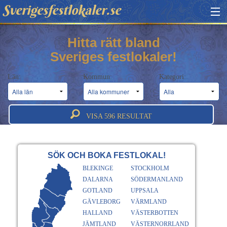
Sverigesfestlokaler.se
HITTA FESTLOKAL
Hitta rätt bland
Sveriges festlokaler!
BOKNINGSFÖRFRÅGAN
Län:
Kommun:
Kategori:
OM OSS
ATT BOKA FESTLOKAL
VISA
596
RESULTAT
SÖK OCH BOKA FESTLOKAL!
BLEKINGE
STOCKHOLM
DALARNA
SÖDERMANLAND
GOTLAND
UPPSALA
GÄVLEBORG
VÄRMLAND
HALLAND
VÄSTERBOTTEN
JÄMTLAND
VÄSTERNORRLAND