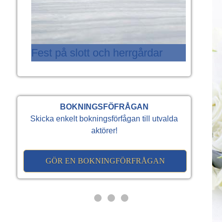
Fest på slott och herrgårdar
BOKNINGSFÖFRÅGAN
Skicka enkelt bokningsförfågan till utvalda
aktörer!
GÖR EN BOKNINGFÖRFRÅGAN