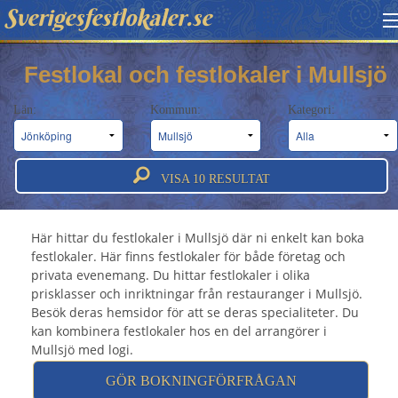
Sverigesfestlokaler.se
HITTA FESTLOKAL
Festlokal och festlokaler i Mullsjö
BOKNINGSFÖRFRÅGAN
Län:
Kommun:
Kategori:
OM OSS
Festlokal Mullsjö - Festlokaler &
ATT BOKA FESTLOKAL
VISA
10
RESULTAT
festvåningar i Mullsjö
Här hittar du festlokaler i Mullsjö där ni enkelt kan boka
festlokaler. Här finns festlokaler för både företag och
privata evenemang. Du hittar festlokaler i olika
prisklasser och inriktningar från restauranger i Mullsjö.
Besök deras hemsidor för att se deras specialiteter. Du
kan kombinera festlokaler hos en del arrangörer i
Mullsjö med logi.
GÖR BOKNINGFÖRFRÅGAN