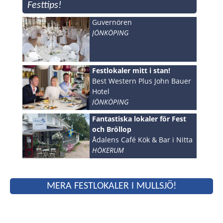
Festtips!
Guvernören
JÖNKÖPING
Festlokaler mitt i stan!
Best Western Plus John Bauer
Hotel
JÖNKÖPING
Fantastiska lokaler för Fest
och Bröllop
Ådalens Café Kök & Bar i Nitta
HÖKERUM
MERA FESTLOKALER I MULLSJÖ!