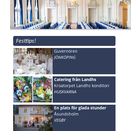
Festtips!
Guvernören
JÖNKÖPING
Catering från Landhs
Kroatorpet Landhs konditori
HUSKVARNA
En plats för glada stunder
Åsundsholm
VEGBY