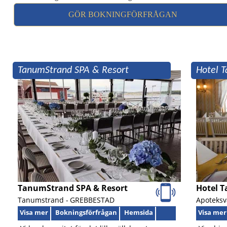
GÖR BOKNINGFÖRFRÅGAN
TanumStrand SPA & Resort
Hotel T
TanumStrand SPA & Resort
Hotel T
Tanumstrand -
GREBBESTAD
Apoteksv
Visa mer
Bokningsförfrågan
Hemsida
Visa mer