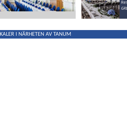
SKÖVDE
Re
GR
SOTENÄS
STENUNGSUND
STRÖMSTAD
SVENLJUNGA
KALER I NÄRHETEN AV TANUM
TANUM
TJÖRN
TROLLHÄTTAN
UDDEVALLA
ULRICEHAMN
VARA
VÅRGÅRDA
VÄNERSBORG
ÖCKERÖ