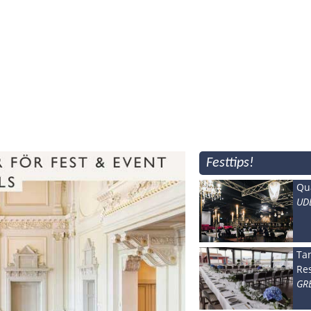
Festtips!
Qua
UD
Ta
Re
GR