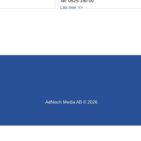
Tel: 0525-190 00
Läs mer >>
AdNisch Media AB © 2026