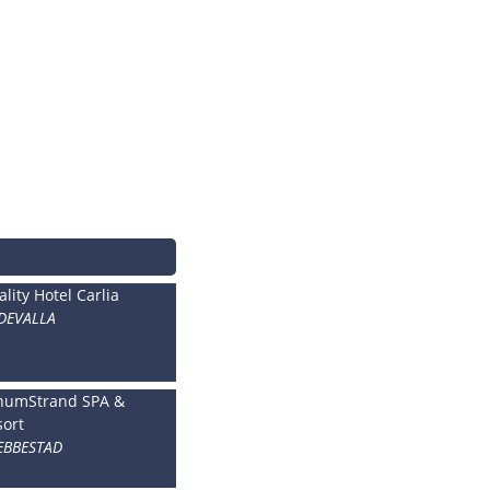
lity Hotel Carlia
DEVALLA
numStrand SPA &
sort
EBBESTAD