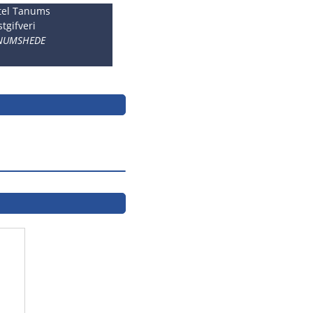
tel Tanums
tgifveri
NUMSHEDE