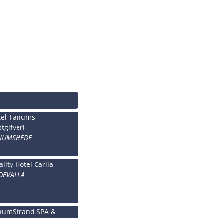
tel Tanums
tgifveri
NUMSHEDE
lity Hotel Carlia
DEVALLA
numStrand SPA &