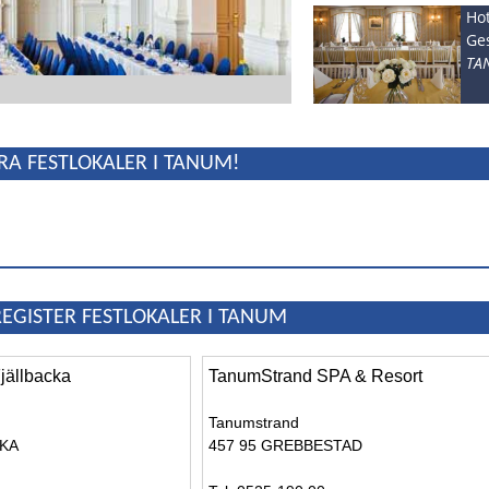
Ho
Ges
TA
RA FESTLOKALER I TANUM!
EGISTER FESTLOKALER I TANUM
Fjällbacka
TanumStrand SPA & Resort
Tanumstrand
CKA
457 95 GREBBESTAD