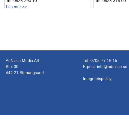
Tel: 0525-290 10
Tel: 0525-315 00
Läs mer >>
AdNisch Media AB
Tel: 0705-77 16 15
Box 30
E-post:
info@adnisch.se
444 21 Stenungsund
Integritetspolicy