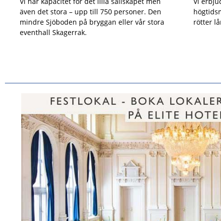
Vi har kapacitet för det lilla sällskapet men
Vi erbju
även det stora – upp till 750 personer. Den
högtids
mindre Sjöboden på bryggan eller vår stora
rötter lå
eventhall Skagerrak.