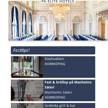
Festtips!
Stadsvakten
NORRKÖPING
Fest & bröllop på Manheims
Säteri
Manheims Säteri
NORRKÖPING
Grekiska grill & bar