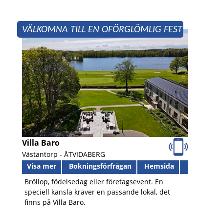
VÄLKOMNA TILL EN OFÖRGLÖMLIG FEST
Villa Baro
Västantorp -
ÅTVIDABERG
Visa mer
Bokningsförfrågan
Hemsida
Bröllop, födelsedag eller företagsevent. En
speciell känsla kräver en passande lokal, det
finns på Villa Baro.