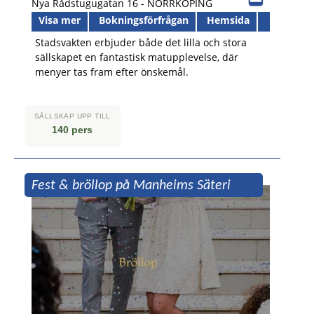
Nya Rådstugugatan 16 -
NORRKÖPING
Visa mer
Bokningsförfrågan
Hemsida
Stadsvakten erbjuder både det lilla och stora
sällskapet en fantastisk matupplevelse, där
menyer tas fram efter önskemål.
SÄLLSKAP UPP TILL
140 pers
Fest & bröllop på Manheims Säteri