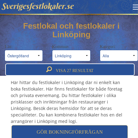
Sverigesfestlokaler.se
HITTA FESTLOKAL
Festlokal och festlokaler i
Linköping
BOKNINGSFÖRFRÅGAN
Län:
Kommun:
Kategori:
OM OSS
Festlokal Linköping - Festlokaler &
ATT BOKA FESTLOKAL
festvåningar i Linköping
VISA
27
RESULTAT
Här hittar du festlokaler i Linköping där ni enkelt kan
boka festlokaler. Här finns festlokaler för både företag
och privata evenemang. Du hittar festlokaler i olika
prisklasser och inriktningar från restauranger i
Linköping. Besök deras hemsidor för att se deras
specialiteter. Du kan kombinera festlokaler hos en del
arrangörer i Linköping med logi.
GÖR BOKNINGFÖRFRÅGAN