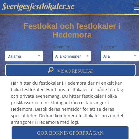
Sverigesfestlokaler.se
HITTA FESTLOKAL
Festlokal och festlokaler i
Hedemora
BOKNINGSFÖRFRÅGAN
Län:
Kommun:
Kategori:
OM OSS
Festlokal Hedemora - Festlokaler &
ATT BOKA FESTLOKAL
festvåningar i Hedemora
VISA
0
RESULTAT
Här hittar du festlokaler i Hedemora där ni enkelt kan
boka festlokaler. Här finns festlokaler för både företag
och privata evenemang. Du hittar festlokaler i olika
prisklasser och inriktningar från restauranger i
Hedemora. Besök deras hemsidor för att se deras
specialiteter. Du kan kombinera festlokaler hos en del
arrangörer i Hedemora med logi.
GÖR BOKNINGFÖRFRÅGAN