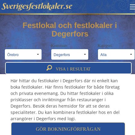
Sverigesfestlokaler.se
HITTA FESTLOKAL
Festlokal och festlokaler i
Degerfors
BOKNINGSFÖRFRÅGAN
Län:
Kommun:
Kategori:
OM OSS
Festlokal Degerfors - Festlokaler &
ATT BOKA FESTLOKAL
festvåningar i Degerfors
VISA
1
RESULTAT
Här hittar du festlokaler i Degerfors där ni enkelt kan
boka festlokaler. Här finns festlokaler för både företag
och privata evenemang. Du hittar festlokaler i olika
prisklasser och inriktningar från restauranger i
Degerfors. Besök deras hemsidor för att se deras
specialiteter. Du kan kombinera festlokaler hos en del
arrangörer i Degerfors med logi.
GÖR BOKNINGFÖRFRÅGAN