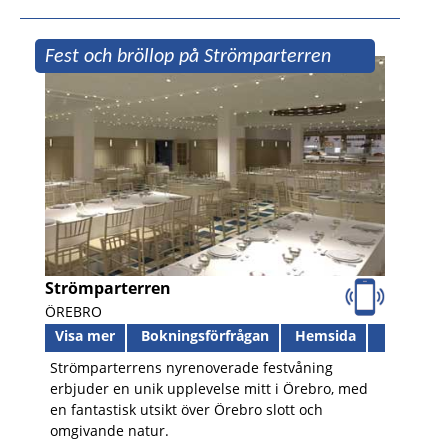
Fest och bröllop på Strömparterren
Strömparterren
ÖREBRO
Visa mer
Bokningsförfrågan
Hemsida
Strömparterrens nyrenoverade festvåning
erbjuder en unik upplevelse mitt i Örebro, med
en fantastisk utsikt över Örebro slott och
omgivande natur.