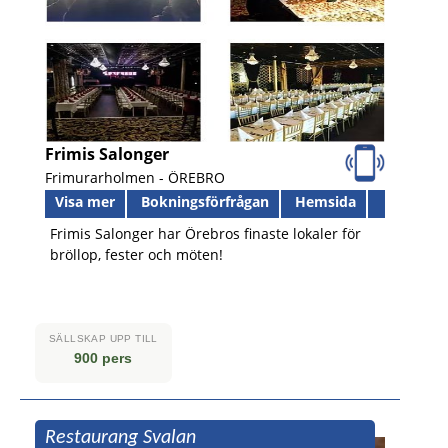
Frimis Salonger
Frimurarholmen -
ÖREBRO
Visa mer
Bokningsförfrågan
Hemsida
Frimis Salonger har Örebros finaste lokaler för
bröllop, fester och möten!
SÄLLSKAP UPP TILL
900 pers
Restaurang Svalan