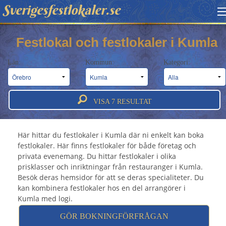
Sverigesfestlokaler.se
HITTA FESTLOKAL
Festlokal och festlokaler i Kumla
BOKNINGSFÖRFRÅGAN
Län:
Kommun:
Kategori:
OM OSS
Festlokal Kumla - Festlokaler & festvåningar
ATT BOKA FESTLOKAL
VISA
7
RESULTAT
i Kumla
Här hittar du festlokaler i Kumla där ni enkelt kan boka
festlokaler. Här finns festlokaler för både företag och
privata evenemang. Du hittar festlokaler i olika
prisklasser och inriktningar från restauranger i Kumla.
Besök deras hemsidor för att se deras specialiteter. Du
kan kombinera festlokaler hos en del arrangörer i
Kumla med logi.
GÖR BOKNINGFÖRFRÅGAN