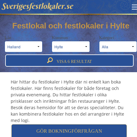
Sverigesfestlokaler.se
HITTA FESTLOKAL
Festlokal och festlokaler i Hylte
BOKNINGSFÖRFRÅGAN
Län:
Kommun:
Kategori:
OM OSS
Festlokal Hylte - Festlokaler & festvåningar i
ATT BOKA FESTLOKAL
VISA
6
RESULTAT
Hylte
Här hittar du festlokaler i Hylte där ni enkelt kan boka
festlokaler. Här finns festlokaler för både företag och
privata evenemang. Du hittar festlokaler i olika
prisklasser och inriktningar från restauranger i Hylte.
Besök deras hemsidor för att se deras specialiteter. Du
kan kombinera festlokaler hos en del arrangörer i Hylte
med logi.
GÖR BOKNINGFÖRFRÅGAN