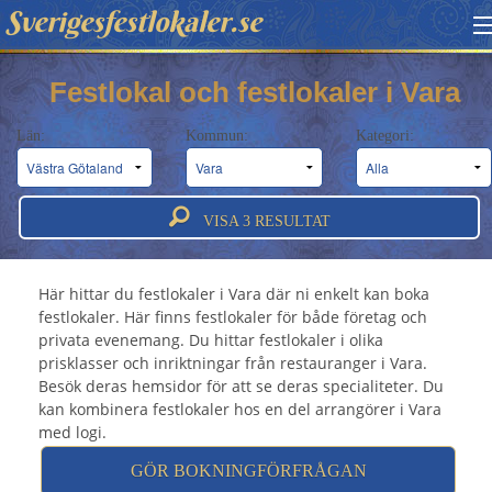
Sverigesfestlokaler.se
HITTA FESTLOKAL
Festlokal och festlokaler i Vara
BOKNINGSFÖRFRÅGAN
Län:
Kommun:
Kategori:
OM OSS
Festlokal Vara - Festlokaler & festvåningar i
ATT BOKA FESTLOKAL
VISA
3
RESULTAT
Vara
Här hittar du festlokaler i Vara där ni enkelt kan boka
festlokaler. Här finns festlokaler för både företag och
privata evenemang. Du hittar festlokaler i olika
prisklasser och inriktningar från restauranger i Vara.
Besök deras hemsidor för att se deras specialiteter. Du
kan kombinera festlokaler hos en del arrangörer i Vara
med logi.
GÖR BOKNINGFÖRFRÅGAN