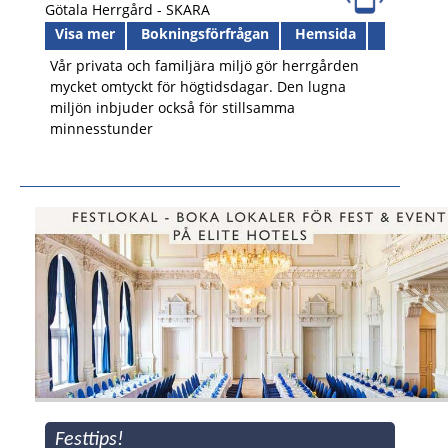
Götala Herrgård -
SKARA
Visa mer
Bokningsförfrågan
Hemsida
Vår privata och familjära miljö gör herrgården
mycket omtyckt för högtidsdagar. Den lugna
miljön inbjuder också för stillsamma
minnesstunder
Festtips!