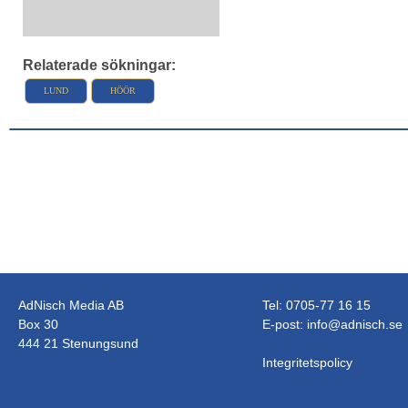
Relaterade sökningar:
LUND
HÖÖR
AdNisch Media AB
Tel: 0705-77 16 15
Box 30
E-post:
info@adnisch.se
444 21 Stenungsund
Integritetspolicy