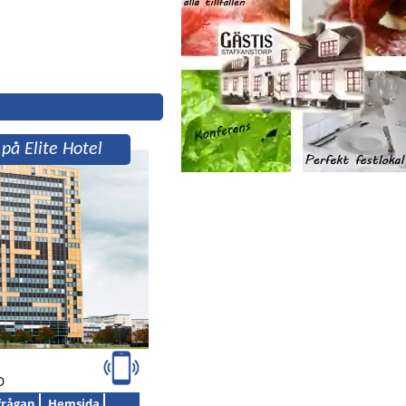
 på Elite Hotel
N
N
D
frågan
Hemsida