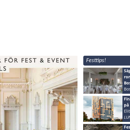
SKÖVDE
SOTENÄS
STENUNGSUND
STRÖMSTAD
SVENLJUNGA
TANUM
TJÖRN
TROLLHÄTTAN
Festtips!
UDDEVALLA
ULRICEHAMN
Säg
VARA
ro
Bo
VÅRGÅRDA
Bos
VÄNERSBORG
HÖ
Fir
ÖCKERÖ
på 
Eli
LU
Fes