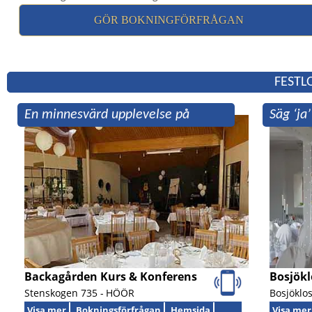
GÖR BOKNINGFÖRFRÅGAN
FESTL
En minnesvärd upplevelse på
Säg ‘ja
Backagården!
Backagården Kurs & Konferens
Bosjökl
Stenskogen 735 -
HÖÖR
Bosjöklos
Visa mer
Bokningsförfrågan
Hemsida
Visa mer