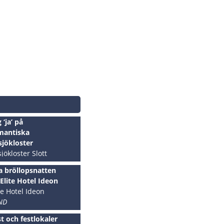
 ‘ja’ på
mantiska
sjökloster
jökloster Slott
ÖR
a bröllopsnatten
Elite Hotel Ideon
te Hotel Ideon
ND
t och festlokaler