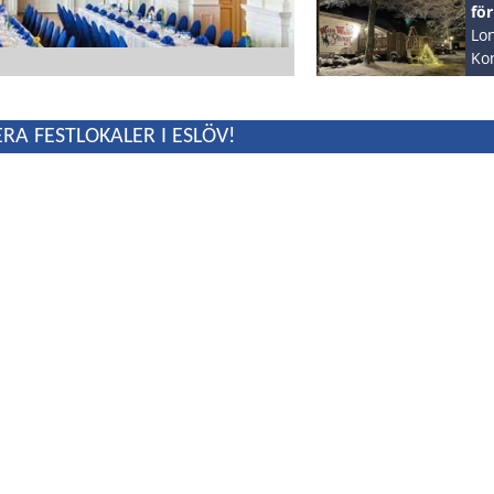
för
Lon
Ko
HÖ
RA FESTLOKALER I ESLÖV!