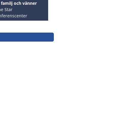
 familj och vänner
e Star
nferenscenter
ÖR