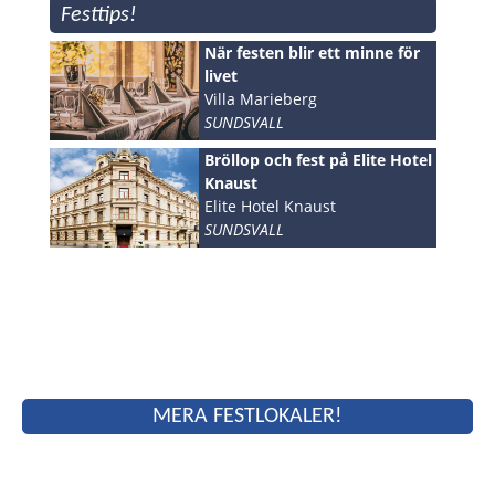
Festtips!
När festen blir ett minne för
livet
Villa Marieberg
SUNDSVALL
Bröllop och fest på Elite Hotel
Knaust
Elite Hotel Knaust
SUNDSVALL
MERA FESTLOKALER!