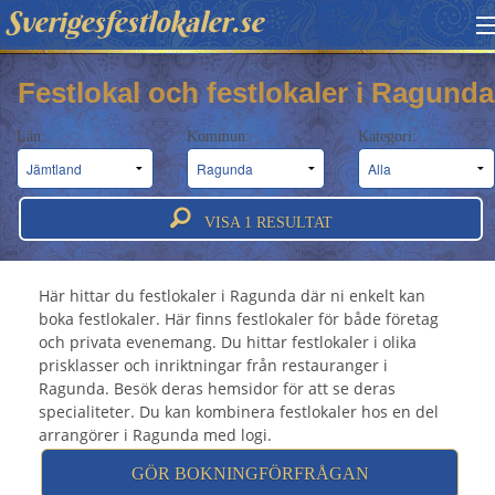
Sverigesfestlokaler.se
HITTA FESTLOKAL
Festlokal och festlokaler i Ragunda
BOKNINGSFÖRFRÅGAN
Län:
Kommun:
Kategori:
OM OSS
Festlokal Ragunda - Festlokaler &
ATT BOKA FESTLOKAL
VISA
1
RESULTAT
festvåningar i Ragunda
Här hittar du festlokaler i Ragunda där ni enkelt kan
boka festlokaler. Här finns festlokaler för både företag
och privata evenemang. Du hittar festlokaler i olika
prisklasser och inriktningar från restauranger i
Ragunda. Besök deras hemsidor för att se deras
specialiteter. Du kan kombinera festlokaler hos en del
arrangörer i Ragunda med logi.
GÖR BOKNINGFÖRFRÅGAN