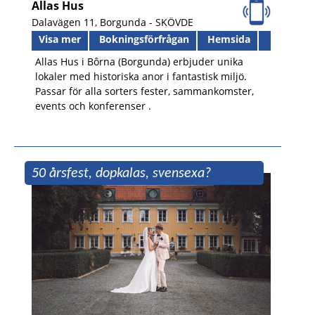
Allas Hus
Dalavägen 11, Borgunda -
SKÖVDE
Visa mer
Bokningsförfrågan
Hemsida
Allas Hus i Bôrna (Borgunda) erbjuder unika
lokaler med historiska anor i fantastisk miljö.
Passar för alla sorters fester, sammankomster,
events och konferenser .
50 årsfest, dopkalas, svensexa?