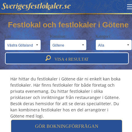
Sverigesfestlokaler.se
HITTA FESTLOKAL
Festlokal och festlokaler i Götene
BOKNINGSFÖRFRÅGAN
Län:
Kommun:
Kategori:
OM OSS
Festlokal Götene - Festlokaler &
ATT BOKA FESTLOKAL
VISA
4
RESULTAT
festvåningar i Götene
Här hittar du festlokaler i Götene där ni enkelt kan boka
festlokaler. Här finns festlokaler för både företag och
privata evenemang. Du hittar festlokaler i olika
prisklasser och inriktningar från restauranger i Götene.
Besök deras hemsidor för att se deras specialiteter. Du
kan kombinera festlokaler hos en del arrangörer i
Götene med logi.
GÖR BOKNINGFÖRFRÅGAN