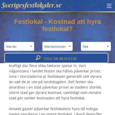
Sverigesfestlokaler.se
HITTA FESTLOKAL
Festlokal - Kostnad att hyra
festlokal?
BOKNINGSFÖRFRÅGAN
Län:
Kommun:
Kategori:
OM OSS
Festlokal - Kostnad att hyra festlokal?
ATT BOKA FESTLOKAL
VISA
596
RESULTAT
Kostnaden för att hyra festlokal är något som varierar
kraftigt där flera olika faktorer spelar in. Vart
någonstans i landet festen ska hållas påverkar priset,
inne i storstäderna är festlokaler generellt sett dyrare
än vad de är ute på landsbygden. Ifall festen ska
anordnas i en stad påverkas priset av stadens storlek,
större stad ger dyrare kostnad, samtidigt som mindre
stad ger sänker kostnaden att hyra festlokal.
Antalet gäster påverkar festlokalens hyra då många
gäster resulterar i en större festlokal. Likaså desto fler