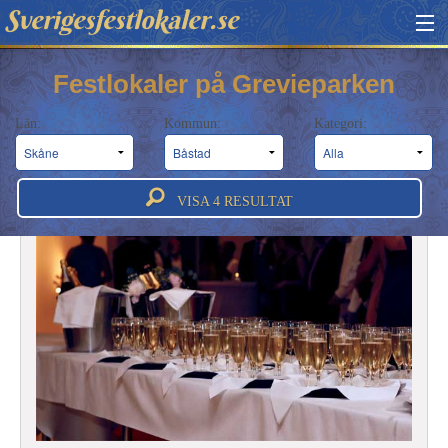
Sverigesfestlokaler.se
HITTA FESTLOKAL
Festlokaler på Grevieparken
BOKNINGSFÖRFRÅGAN
Län:
Kommun:
Kategori:
OM OSS
ATT BOKA FESTLOKAL
VISA
4
RESULTAT