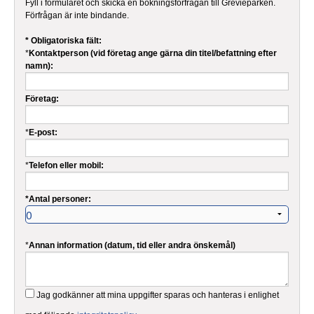
Fyll i formuläret och skicka en bokningsförfrågan till Grevieparken.
Förfrågan är inte bindande.
* Obligatoriska fält:
*
Kontaktperson (vid företag ange gärna din titel/befattning efter
namn):
Företag:
*
E-post:
*
Telefon eller mobil:
*Antal personer:
*
Annan information (datum, tid eller andra önskemål)
Jag godkänner att mina uppgifter sparas och hanteras i enlighet