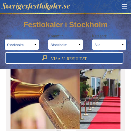
Sverigesfestlokaler.se
HITTA FESTLOKAL
Festlokaler i Stockholm
BOKNINGSFÖRFRÅGAN
Län:
Kommun:
Kategori:
OM OSS
ATT BOKA FESTLOKAL
VISA
52
RESULTAT